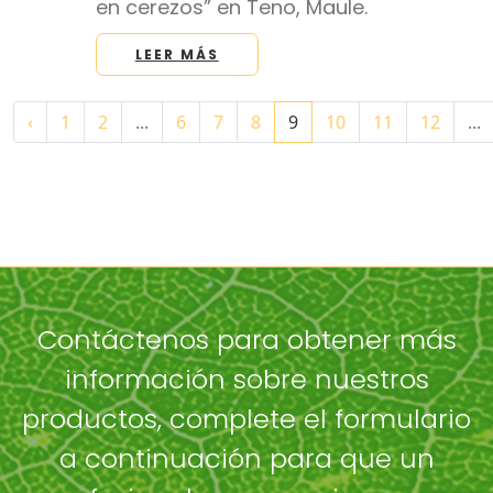
en cerezos” en Teno, Maule.
LEER MÁS
‹
1
2
...
6
7
8
9
10
11
12
...
Contáctenos para obtener más
información sobre nuestros
productos, complete el formulario
a continuación para que un