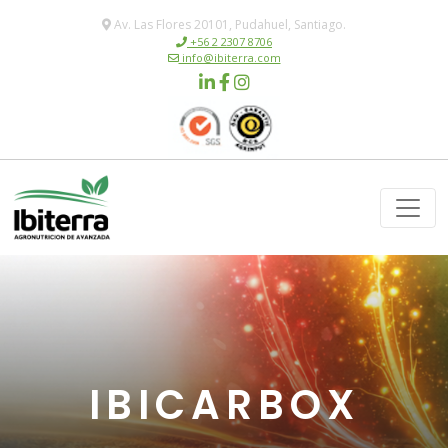
Av. Las Flores 20101, Pudahuel, Santiago.
+56 2 2307 8706
info@ibiterra.com
IBICARBOX